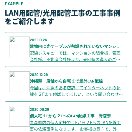
EXAMPLE
LAN用配管/光用配管工事の工事事例
をご紹介します
2021.10.26
建物内に光ケーブルが敷設されていないマンシ...
配線レスキューでは、マンションの組合様、管理
会社様、不動産会社様より、光回線の導入のご相
談と工事を多くいただいております。 光回線がマ
ンションに引き込みができていなかったり、入居
2020.12.29
者様が個別にひいていたりしている状況のなか
沖縄県 店舗から自宅まで屋外LAN配線
[…] The post 建物内に光ケーブルが敷設されてい
今回は、沖縄のある店舗にてインターネットの配
ないマンションでNTT、nuroの光回線導入の進め
線を２Fまで伸ばしてほしい、という問い合わせで
方 first appeared on 配線レスキュー ビジネス公
した。 ２Fの事務所はADSLで利用しており、１F
式blog.
店舗で利用している光回線を伸ばして使えない
2020.09.28
か、ということでした。 下見をさせてい […] The
個人宅１Fから２FへのLAN配線工事 青森県
post 沖縄県 店舗から自宅まで屋外LAN配線 first
青森県内の個人宅様で１Fから２FへのLAN配線工
appeared on 配線レスキュー ビジネス公式blog.
事の依頼事例になります。 お客様の意向で、外壁