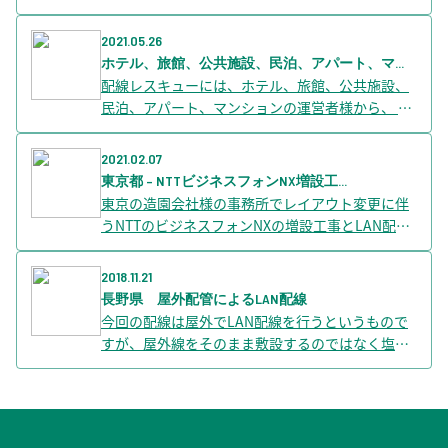
回し・室内側共に露出配線を望まれませんでし
た。 通常は難しいのですが、たまたま1階のイン
2021.05.26
ターネットが来ているONU（光回線を受 […] The
ホテル、旅館、公共施設、民泊、アパート、マ...
post 個人宅１Fから２FへのLAN配線工事 青森県
配線レスキューには、ホテル、旅館、公共施設、
first appeared on 配線レスキュー ビジネス公式bl
民泊、アパート、マンションの運営者様から、 お
og.
客様へ無線LANを提供するための無線WiFi構築の
相談や依頼を多くいただきます。 そのようなご依
2021.02.07
頼の際に、まずヒアリングの第一歩と […] The po
東京都 – NTTビジネスフォンNX増設工...
st ホテル、旅館、公共施設、民泊、アパート、マ
東京の造園会社様の事務所でレイアウト変更に伴
ンションのWiFi構築費用はいくら？ first appeare
うNTTのビジネスフォンNXの増設工事とLAN配線
d on 配線レスキュー ビジネス公式blog.
工事を依頼されました。 電話とLANの配線です
が、 部分的に屋外を通すことになるため配管の敷
2018.11.21
設も行いました。 NTTビジネスフ […] The post 東
長野県 屋外配管によるLAN配線
京都 – NTTビジネスフォンNX増設工事と屋外LAN
今回の配線は屋外でLAN配線を行うというもので
工事 first appeared on 配線レスキュー ビジネス
すが、屋外線をそのまま敷設するのではなく塩ビ
公式blog.
管（塩化ビニルパイプ）を敷設し、その内部にLA
Nケーブルを配線しています。露出ではPF管等も
使用されますが塩ビ管はより硬質で耐久性 […] Th
e post 長野県 屋外配管によるLAN配線 first app