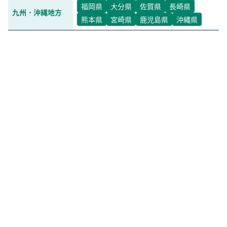
福岡県
大分県
佐賀県
長崎県
九州・沖縄地方
熊本県
宮崎県
鹿児島県
沖縄県
LAN工事
電話工事
LAN配線工事
電気工事
LANコンセント工事
電源コンセント工事
無線LAN工事
LED工事
LANケーブル配線整理
電気配線整理
配管工事
業種別工事
施工事例
会社案内
飲食店向け配線工事
お問い合わせ
ホーム