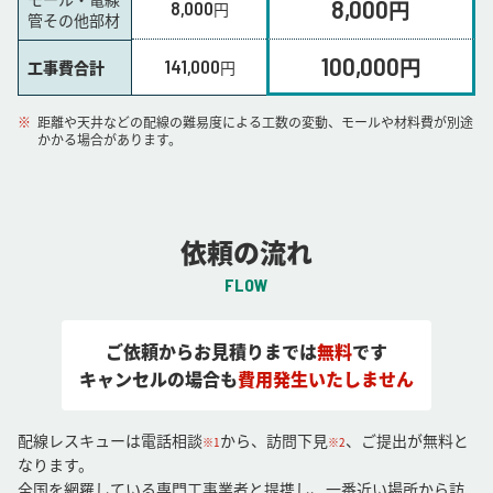
8,000
円
8,000
円
管その他部材
100,000
円
141,000
工事費合計
円
距離や天井などの配線の難易度による工数の変動、モールや材料費が別途
かかる場合があります。
依頼の流れ
FLOW
ご依頼からお見積りまでは
無料
です
キャンセルの場合も
費用発生いたしません
配線レスキューは電話相談
から、訪問下見
、ご提出が無料と
※1
※2
なります。
全国を網羅している専門工事業者と提携し、一番近い場所から訪