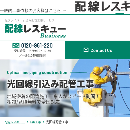
一般的工事依頼のお客様はこちら →    
光ファイバー 引込み配管工事サービス
0120-961-220
Contact Us
受付時間：平日9:00～17:30
メールは24時間受付
Optical line piping construction
光回線引込み配管工事
地域密着の配管施工工事人がスピード訪問！
相談/見積無料で全国対応
光回線配管工事
配線レスキュー
LAN工事