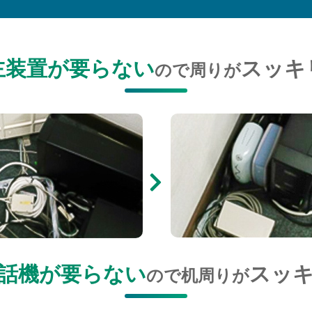
主装置が要らない
スッキ
ので周りが
話機が要らない
スッ
ので机周りが