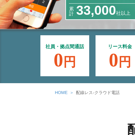
33,000
累
社以上
計
社員・拠点間通話
リース料金
0
0
円
円
HOME
配線レス‐クラウド電話