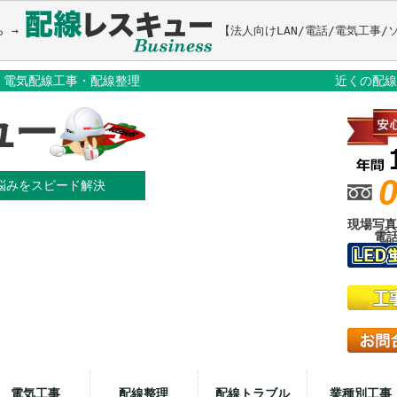
ら → 
事・電気配線工事・配線整理
近くの配線
0
の悩みをスピード解決
現場写真
電話
電気工事
配線整理
配線トラブル
業種別工事