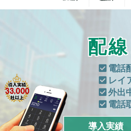
配線
電話
レイ
外出
電話
導入実績