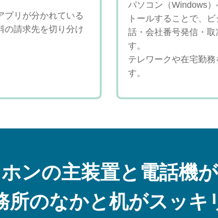
パソコン（Window
アプリが分かれている
トールすることで、ビ
料の請求先を切り分け
話・会社番号発信・取
す。
テレワークや在宅勤務
す。
スホンの主装置と電話機が
務所のなかと机がスッキ