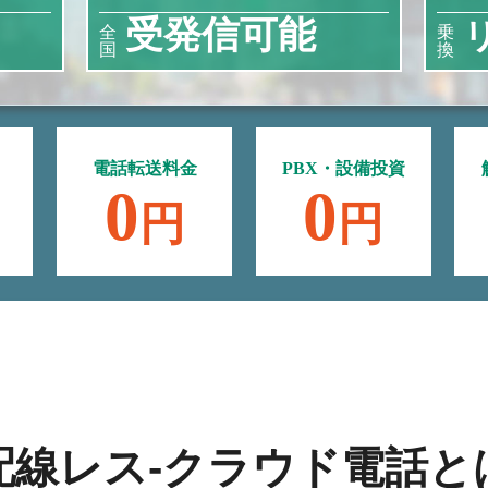
受発信可能
全
乗
国
換
電話転送料金
PBX・設備投資
0
0
円
円
配線レス-クラウド電話と