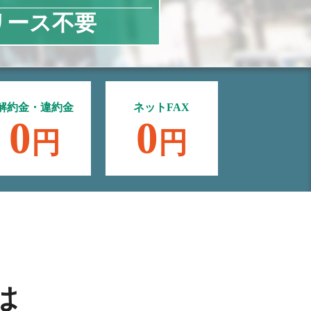
リース不要
解約金・違約金
ネットFAX
0
0
円
円
は